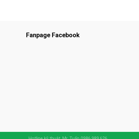
Fanpage Facebook
Hotline kỹ thuật: Mr. Tuấn 0986.989.626