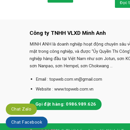
Đọc t
Công ty TNHH VLXD Minh Anh
MINH ANH là doanh nghiệp hoạt động chuyên sâu về
mặt trong công nghiệp, và được “Ủy Quyền Thi Công
nghiệp hàng đầu tại Việt Nam như sơn Jotun, sơn K
sơn Nanpao, sơn Hempel, sơn Chokwang …
Email : topweb.com.vn@gmail.com
Website : www.topweb.com.vn
Gọi đặt hàng: 0986.989.626
Chat Zalo
Chat Facebook