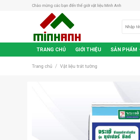
S
Chào mừng các bạn đến thế giới vật liệu Minh Anh
k
i
p
t
o
TRANG CHỦ
GIỚI THIỆU
SẢN PHẨM
c
o
/
Trang chủ
Vật liệu trát tường
n
t
e
n
t