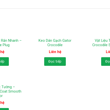
 Rắn Nhanh –
Keo Dán Gạch Gator
Vật Liệu 
e Plug
Crocodile
Crocodile 
 hệ
Liên hệ
Li
iếp
Đọc tiếp
Đọ
át Tường –
 Coat Smooth
or
 hệ