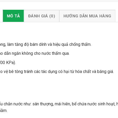
MÔ TẢ
ĐÁNH GIÁ (0)
HƯỚNG DẪN MUA HÀNG
tông, làm tăng độ bám dính và hiệu quả chống thấm.
 mao dẫn ngăn không cho nước thấm qua.
700 KPa).
 vệ bê tông tránh các tác dụng có hại từ hóa chất và băng giá.
 chắn nước như: sân thượng, mái hiên, bể chứa nước sinh hoạt, h
hầm.