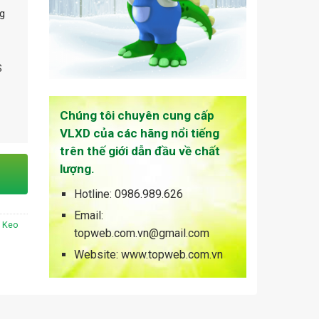
ng
S
Chúng tôi chuyên cung cấp
VLXD của các hãng nổi tiếng
trên thế giới dẫn đầu về chất
lượng.
Hotline: 0986.989.626
Email:
,
Keo
topweb.com.vn@gmail.com
Website: www.topweb.com.vn