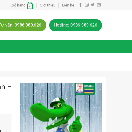
Giỏ hàng
Giới thiệu
Liên hệ
0
Tư vấn: 0986.989.626
Hotline: 0986.989.626
nh –
n