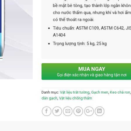
bề mặt bê tông, tạo thành lớp ngăn khô
cho nước thấm qua, nhưng khí và hơi ẩm
có thể thoát ra ngoài.
Tiêu chuẩn: ASTM C109, ASTM C642, JI
A1404
Trọng lượng tịnh: 5 kg, 25 kg
MUA NGAY
Gọi điện xác nhận và giao hàng tận nơi
Danh mục:
Vật liệu trát tường
,
Gạch men
,
Keo chà ron
dán gạch
,
Vật liệu chống thấm